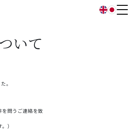
English
日本語
ついて
した。
非を問うご連絡を致
す。）