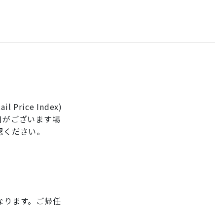
ice Index)
目がございます場
認ください。
なります。ご帰任