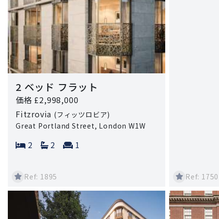
2 ベッド フラット
価格 £2,998,000
Fitzrovia
(フィッツロビア)
Great Portland Street, London W1W
Bedrooms:
Bathrooms:
Reception rooms:
2
2
1
Ref: 1895
Ref: 1750