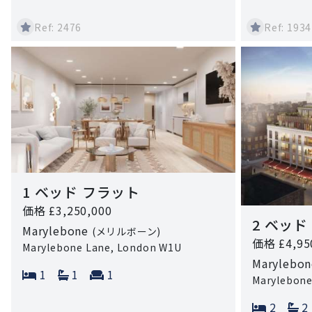
Ref: 2476
Ref: 1934
1 ベッド フラット
価格 £3,250,000
2 ベッド
Marylebone
(メリルボーン)
価格 £4,95
Marylebone Lane, London W1U
Marylebo
Bedrooms:
Bathrooms:
Reception rooms:
1
1
1
Marylebone
Bedroo
B
2
2