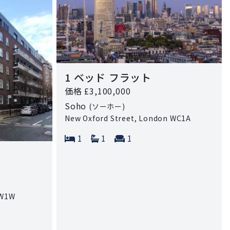
1 ベッド フラット
価格 £3,100,000
Soho
(ソーホー)
New Oxford Street, London WC1A
Bedrooms:
Bathrooms:
Reception rooms:
1
1
1
 W1W
 rooms: