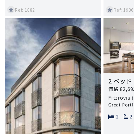
Ref: 1882
Ref: 1936
2 ベッド
価格 £2,69
Fitzrovia
Great Port
Bedroo
B
2
2