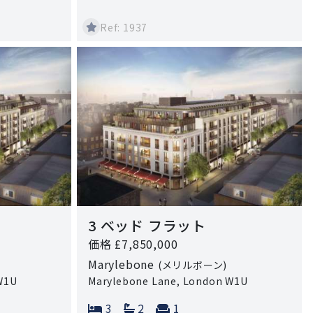
Ref: 1937
3 ベッド フラット
価格 £7,850,000
Marylebone
(メリルボーン)
W1U
Marylebone Lane, London W1U
 rooms:
Bedrooms:
Bathrooms:
Reception rooms:
3
2
1