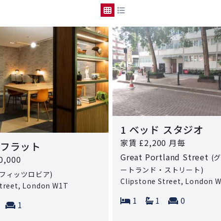
1 ベッド スタジオ
家賃 £2,200 月毎
 フラット
Great Portland Street
(
0,000
ートランド・ストリート)
(フィッツロビア)
Clipstone Street, London 
Street, London W1T
Bedrooms:
Bathrooms:
Reception
1
1
0
ms:
athrooms:
Reception rooms:
1