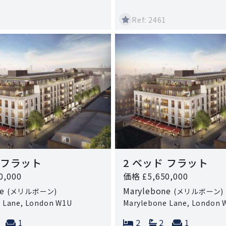
Ref: 2461
 フラット
2 ベッド フラット
0,000
価格 £5,650,000
ne
Marylebone
(メリルボーン)
(メリルボーン)
 Lane, London W1U
Marylebone Lane, London 
ms:
athrooms:
Reception rooms:
Bedrooms:
Bathrooms:
Reception
1
2
2
1