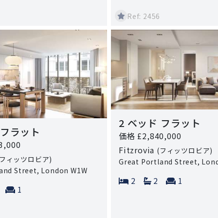
Ref: 2456
2 ベッド フラット
 フラット
価格 £2,840,000
3,000
Fitzrovia
(フィッツロビア)
(フィッツロビア)
Great Portland Street, Lo
land Street, London W1W
Bedrooms:
Bathrooms:
Reception
2
2
1
ms:
athrooms:
Reception rooms:
1