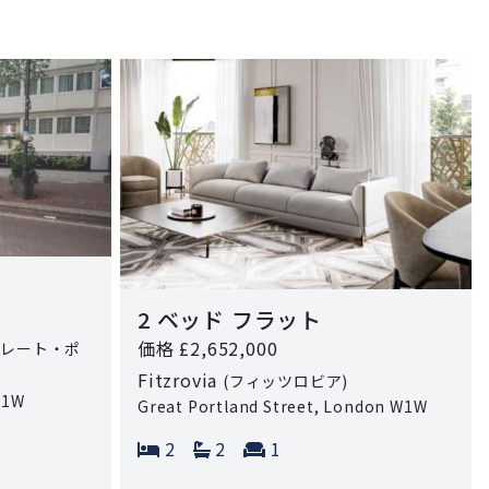
2 ベッド フラット
価格 £2,652,000
グレート・ポ
Fitzrovia
(フィッツロビア)
W1W
Great Portland Street, London W1W
 rooms:
Bedrooms:
Bathrooms:
Reception rooms:
2
2
1