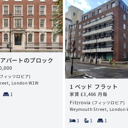
ド アパートのブロック
0,000
(フィッツロビア)
treet, London W1W
1 ベッド フラット
ms:
athrooms:
Reception rooms:
家賃 £3,466 月毎
1
Fitzrovia
(フィッツロビア)
Weymouth Street, London
Bedrooms:
Bathrooms:
Reception
1
1
1