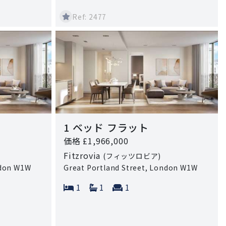
Ref: 2477
1 ベッド フラット
価格 £1,966,000
Fitzrovia
(フィッツロビア)
ndon W1W
Great Portland Street, London W1W
 rooms:
Bedrooms:
Bathrooms:
Reception rooms:
1
1
1