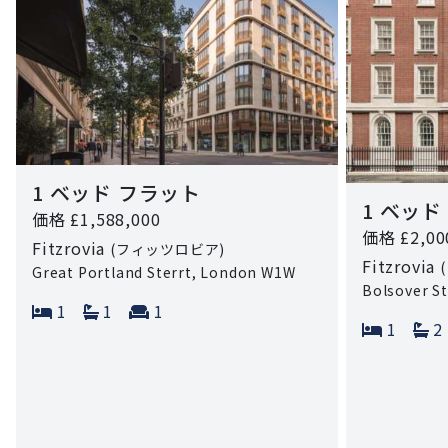
1 ベッド フラット
1 ベッ
価格 £1,588,000
価格 £2,00
Fitzrovia
(フィッツロビア)
Fitzrovia
Great Portland Sterrt, London W1W
Bolsover S
Bedrooms:
Bathrooms:
Reception rooms:
1
1
1
Bedroo
B
1
2