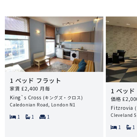
1 ベッド フラット
家賃 £2,400 月毎
1 ベッド
King`s Cross
(キングズ・クロス)
価格 £2,00
Caledonian Road, London N1
Fitzrovia
Cleveland 
Bedrooms:
Bathrooms:
Reception rooms:
1
1
1
Bedroo
B
1
1