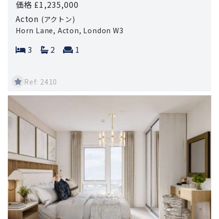
価格 £1,235,000
Acton
(アクトン)
Horn Lane, Acton, London W3
Bedrooms:
Bathrooms:
Reception rooms:
3
2
1
Ref: 2410