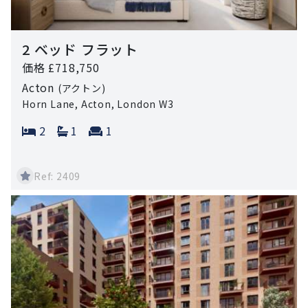
2 ベッド フラット
価格 £718,750
Acton
(アクトン)
Horn Lane, Acton, London W3
Bedrooms:
Bathrooms:
Reception rooms:
2
1
1
Ref: 2409