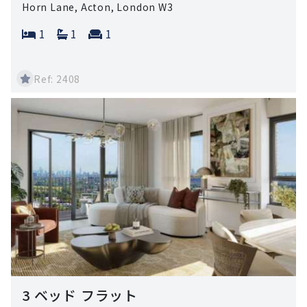
Horn Lane, Acton, London W3
Bedrooms:
Bathrooms:
Reception rooms:
1
1
1
Ref: 2408
3 ベッド フラット