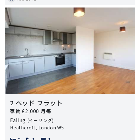
2 ベッド フラット
家賃 £2,000 月毎
Ealing
(イーリング)
Heathcroft, London W5
Bedrooms:
Bathrooms:
Reception rooms:
2
1
1