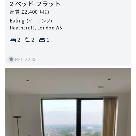
2 ベッド フラット
家賃 £2,400 月毎
Ealing
(イーリング)
Heathcroft, London W5
Bedrooms:
Bathrooms:
Reception rooms:
2
2
1
Ref: 2200