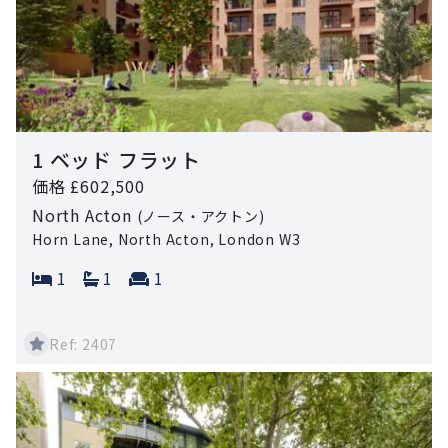
1 ベッド フラット
価格 £602,500
North Acton
(ノース・アクトン)
Horn Lane, North Acton, London W3
Bedrooms:
Bathrooms:
Reception rooms:
1
1
1
Ref: 2407