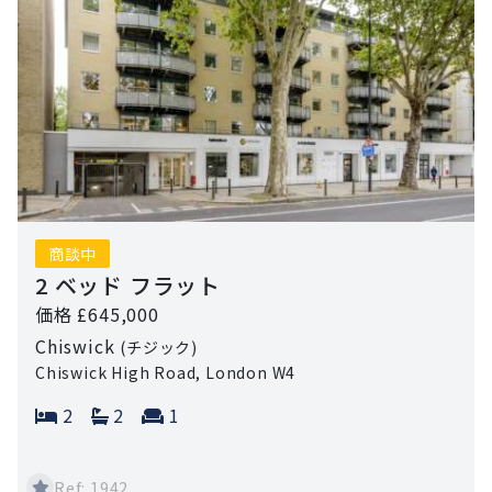
商談中
2 ベッド フラット
価格 £645,000
Chiswick
(チジック)
Chiswick High Road, London W4
Bedrooms:
Bathrooms:
Reception rooms:
2
2
1
Ref: 1942