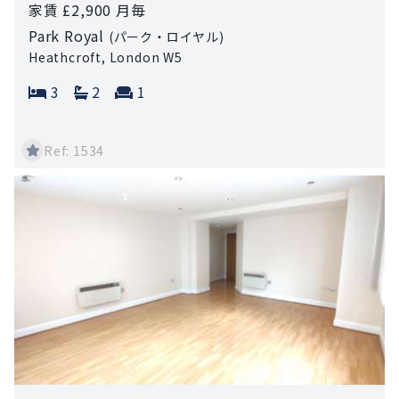
家賃 £2,900 月毎
Park Royal
(パーク・ロイヤル)
Heathcroft, London W5
Bedrooms:
Bathrooms:
Reception rooms:
3
2
1
Ref: 1534