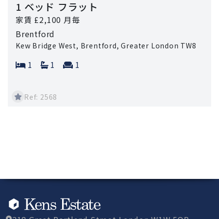
1 ベッド フラット
家賃 £2,100 月毎
Brentford
Kew Bridge West, Brentford, Greater London TW8
Bedrooms:
Bathrooms:
Reception rooms:
1
1
1
Ref: 2568