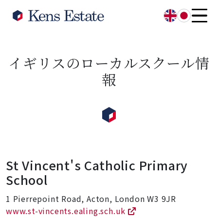
English
日本語
イギリスのローカルスクール情
報
St Vincent's Catholic Primary
School
1 Pierrepoint Road, Acton, London W3 9JR
www.st-vincents.ealing.sch.uk