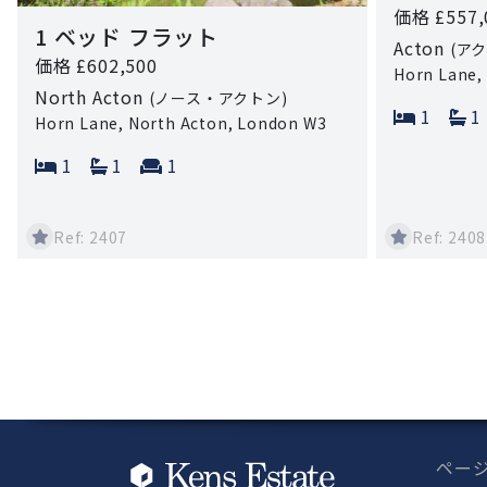
価格 £557,
1 ベッド フラット
Acton
(ア
価格 £602,500
Horn Lane,
North Acton
(ノース・アクトン)
Bedroo
B
1
1
Horn Lane, North Acton, London W3
Bedrooms:
Bathrooms:
Reception rooms:
1
1
1
Ref: 2407
Ref: 2408
ペー