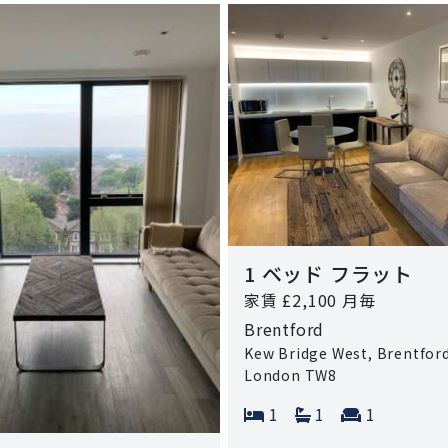
1 ベッド フラット
家賃 £2,100 月毎
Brentford
Kew Bridge West, Brentford
London TW8
Bedrooms:
Bathrooms:
Reception
1
1
1