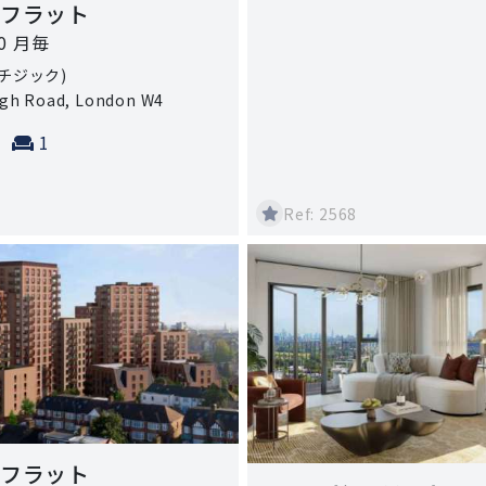
 フラット
00 月毎
(チジック)
igh Road, London W4
ms:
athrooms:
Reception rooms:
1
Ref: 2568
 フラット