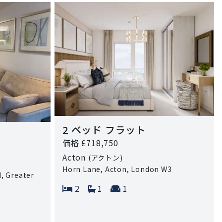
2 ベッド フラット
価格 £718,750
Acton
(アクトン)
Horn Lane, Acton, London W3
, Greater
Bedrooms:
Bathrooms:
Reception rooms:
2
1
1
 rooms: