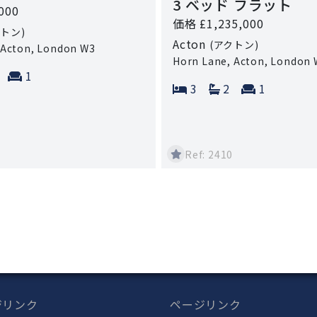
3 ベッド フラット
000
価格 £1,235,000
クトン)
Acton
(アクトン)
 Acton, London W3
Horn Lane, Acton, London
ms:
athrooms:
Reception rooms:
1
Bedrooms:
Bathrooms:
Reception
3
2
1
Ref: 2410
ジリンク
ページリンク