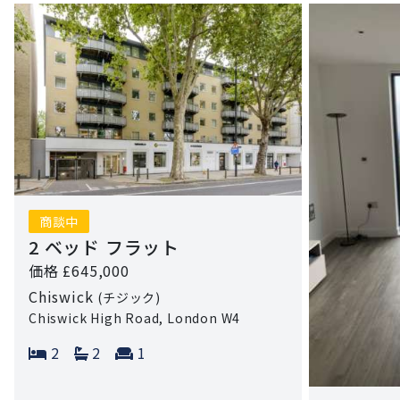
商談中
2 ベッド フラット
価格 £645,000
Chiswick
(チジック)
Chiswick High Road, London W4
Bedrooms:
Bathrooms:
Reception rooms:
2
2
1