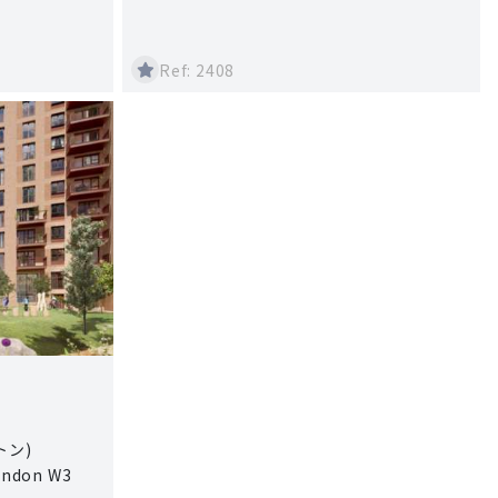
Ref: 2408
トン)
ondon W3