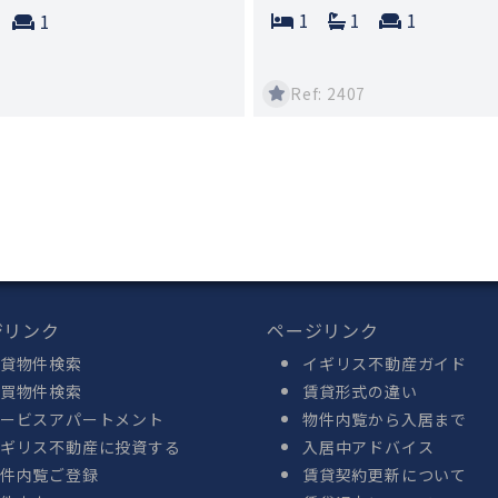
Bedrooms:
Bathrooms:
Reception
ms:
athrooms:
Reception rooms:
1
1
1
1
Ref: 2407
ジリンク
ページリンク
貸物件検索
イギリス不動産ガイド
買物件検索
賃貸形式の違い
ービスアパートメント
物件内覧から入居まで
ギリス不動産に投資する
入居中アドバイス
件内覧ご登録
賃貸契約更新について