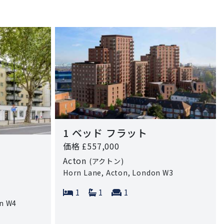
1 ベッド フラット
価格 £557,000
Acton
(アクトン)
Horn Lane, Acton, London W3
Bedrooms:
Bathrooms:
Reception rooms:
1
1
1
on W4
 rooms: