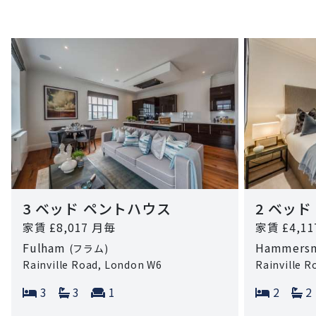
3 ベッド ペントハウス
2 ベッド
家賃 £8,017 月毎
家賃 £4,1
Fulham
Hammers
(フラム)
Rainville Road, London W6
Rainville 
Bedrooms:
Bathrooms:
Reception rooms:
Bedroo
B
3
3
1
2
2