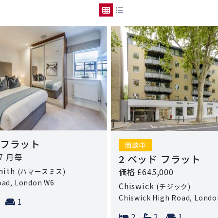
 フラット
商談中
17 月毎
2 ベッド フラット
mith
価格 £645,000
(ハマースミス)
Road, London W6
Chiswick
(チジック)
Chiswick High Road, Lond
ms:
athrooms:
Reception rooms:
1
Bedrooms:
Bathrooms:
Reception
2
2
1