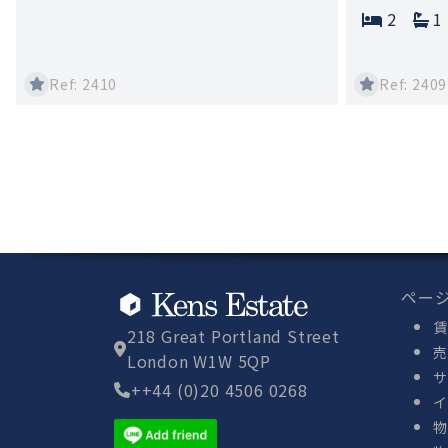
Bedroo
B
2
1
Ref: 2410
Ref: 2409
ペー
賃
218 Great Portland Street
売
London W1W 5QP
サ
++44 (0)20 4506 0268
イ
物