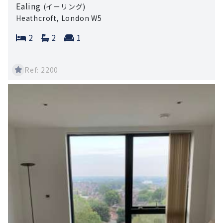
Ealing
(イーリング)
Heathcroft, London W5
Bedrooms:
Bathrooms:
Reception rooms:
2
2
1
Ref: 2200