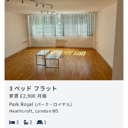
3 ベッド フラット
家賃 £2,900 月毎
Park Royal
(パーク・ロイヤル)
Heathcroft, London W5
Bedrooms:
Bathrooms:
Reception rooms:
3
2
1