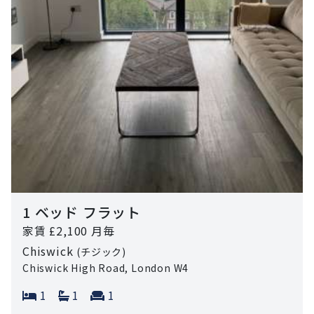
1 ベッド フラット
家賃 £2,100 月毎
Chiswick
(チジック)
Chiswick High Road, London W4
Bedrooms:
Bathrooms:
Reception rooms:
1
1
1