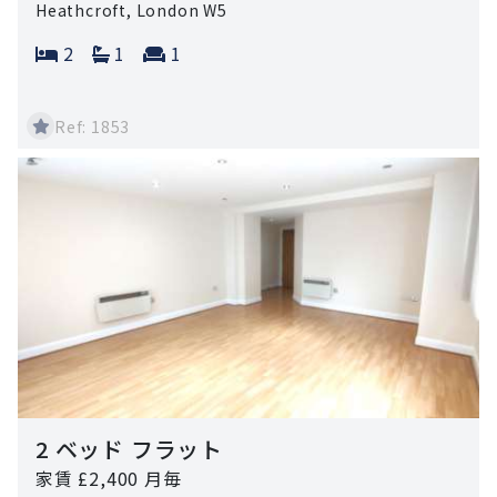
Heathcroft, London W5
Bedrooms:
Bathrooms:
Reception rooms:
2
1
1
Ref: 1853
2 ベッド フラット
家賃 £2,400 月毎