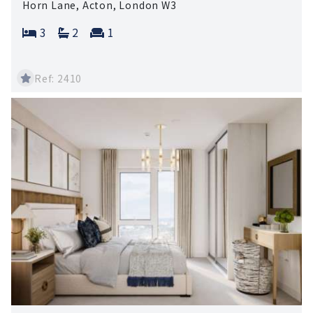
Horn Lane, Acton, London W3
Bedrooms:
Bathrooms:
Reception rooms:
3
2
1
Ref: 2410