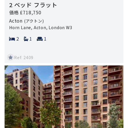
2 ベッド フラット
価格 £718,750
Acton
(アクトン)
Horn Lane, Acton, London W3
Bedrooms:
Bathrooms:
Reception rooms:
2
1
1
Ref: 2409