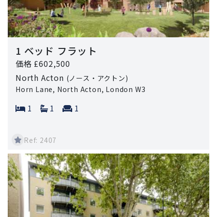
1 ベッド フラット
価格 £602,500
North Acton
(ノース・アクトン)
Horn Lane, North Acton, London W3
Bedrooms:
Bathrooms:
Reception rooms:
1
1
1
Ref: 2407