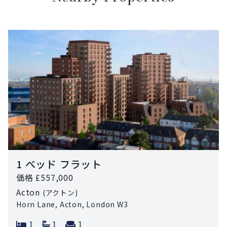
1 ベッド フラット
価格 £557,000
Acton
(アクトン)
Horn Lane, Acton, London W3
Bedrooms:
Bathrooms:
Reception rooms:
1
1
1