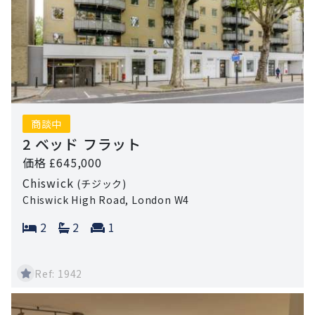
商談中
2 ベッド フラット
価格 £645,000
Chiswick
(チジック)
Chiswick High Road, London W4
Bedrooms:
Bathrooms:
Reception rooms:
2
2
1
Ref: 1942