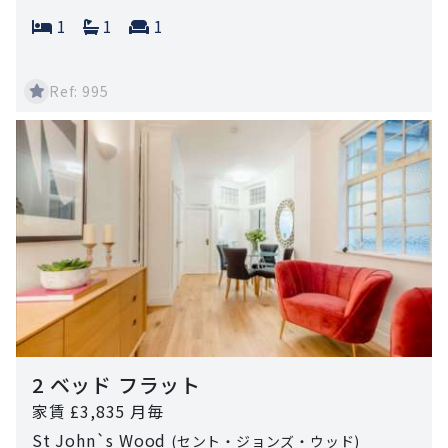
Bedrooms:
Bathrooms:
Reception rooms:
1
1
1
Ref: 995
2 ベッド フラット
家賃 £3,835 月毎
St John`s Wood
(セント・ジョンズ・ウッド)