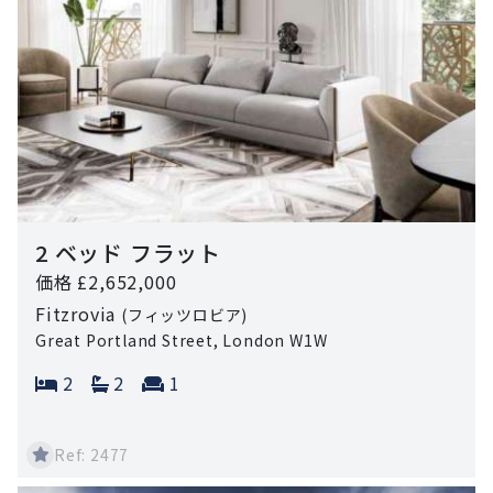
2 ベッド フラット
価格 £2,652,000
Fitzrovia
(フィッツロビア)
Great Portland Street, London W1W
Bedrooms:
Bathrooms:
Reception rooms:
2
2
1
Ref: 2477