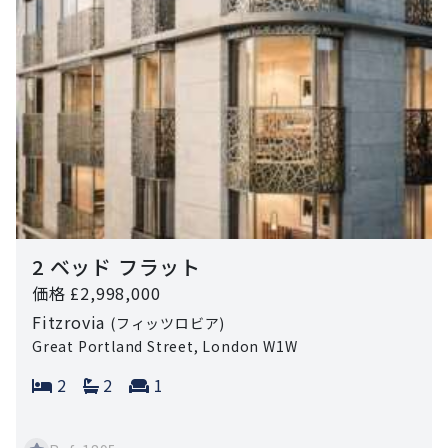
2 ベッド フラット
価格 £2,998,000
Fitzrovia
(フィッツロビア)
Great Portland Street, London W1W
Bedrooms:
Bathrooms:
Reception rooms:
2
2
1