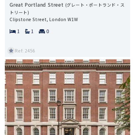
Great Portland Street
(グレート・ポートランド・ス
トリート)
Clipstone Street, London W1W
Bedrooms:
Bathrooms:
Reception rooms:
1
1
0
Ref: 2456