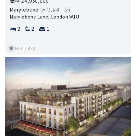
価格 £4,950,000
Marylebone
(メリルボーン)
Marylebone Lane, London W1U
Bedrooms:
Bathrooms:
Reception rooms:
2
2
1
Ref: 1883