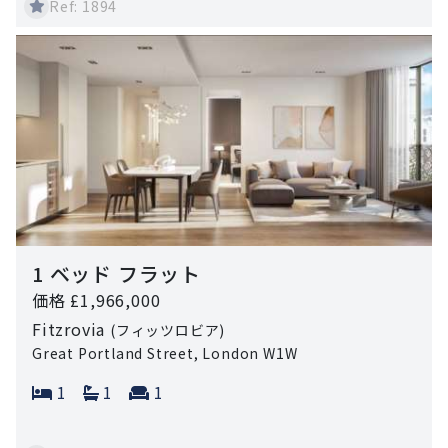
Ref: 1894
1 ベッド フラット
価格 £1,966,000
Fitzrovia
(フィッツロビア)
Great Portland Street, London W1W
Bedrooms:
Bathrooms:
Reception rooms:
1
1
1