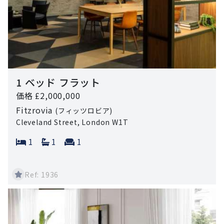
1 ベッド フラット
価格 £2,000,000
Fitzrovia
(フィッツロビア)
Cleveland Street, London W1T
Bedrooms:
Bathrooms:
Reception rooms:
1
1
1
Ref: 1936