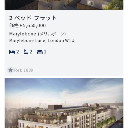
2 ベッド フラット
価格 £5,650,000
Marylebone
(メリルボーン)
Marylebone Lane, London W1U
Bedrooms:
Bathrooms:
Reception rooms:
2
2
1
Ref: 1889