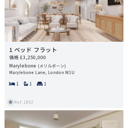
1 ベッド フラット
価格 £3,250,000
Marylebone
(メリルボーン)
Marylebone Lane, London W1U
Bedrooms:
Bathrooms:
Reception rooms:
1
1
1
Ref: 1892