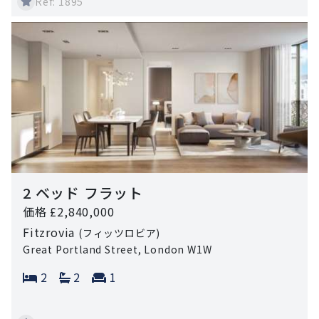
Ref: 1895
2 ベッド フラット
価格 £2,840,000
Fitzrovia
(フィッツロビア)
Great Portland Street, London W1W
Bedrooms:
Bathrooms:
Reception rooms:
2
2
1