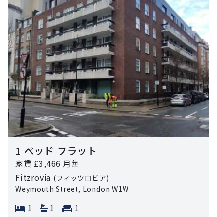
1 ベッド フラット
家賃 £3,466 月毎
Fitzrovia
(フィッツロビア)
Weymouth Street, London W1W
Bedrooms:
Bathrooms:
Reception rooms:
1
1
1