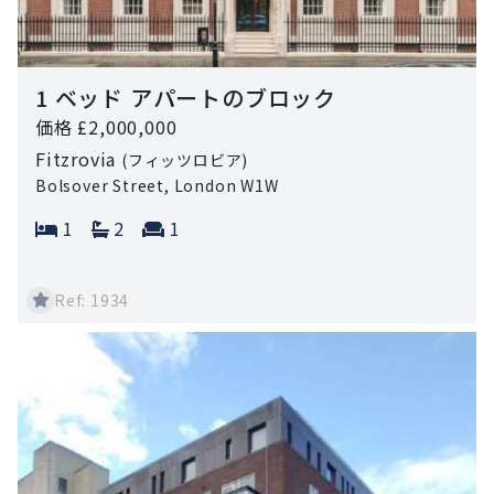
1 ベッド アパートのブロック
価格 £2,000,000
Fitzrovia
(フィッツロビア)
Bolsover Street, London W1W
Bedrooms:
Bathrooms:
Reception rooms:
1
2
1
Ref: 1934