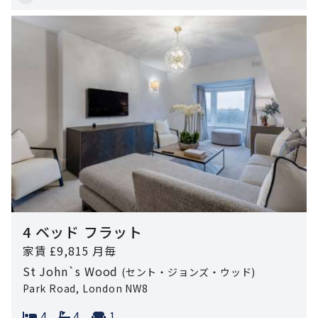
4 ベッド フラット
家賃 £9,815 月毎
St John`s Wood
(セント・ジョンズ・ウッド)
Park Road, London NW8
Bedrooms:
Bathrooms:
Reception rooms:
4
4
1