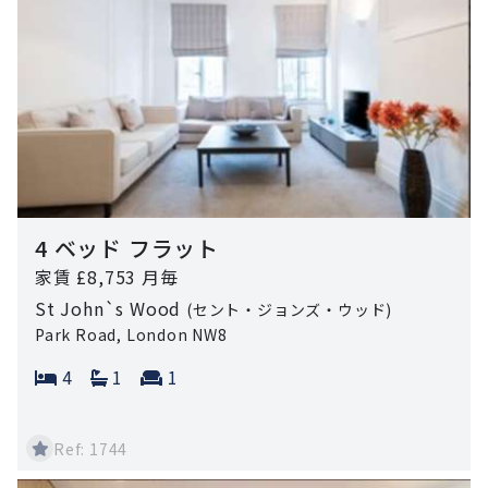
4 ベッド フラット
家賃 £8,753 月毎
St John`s Wood
(セント・ジョンズ・ウッド)
Park Road, London NW8
Bedrooms:
Bathrooms:
Reception rooms:
4
1
1
Ref: 1744