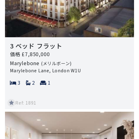
3 ベッド フラット
価格 £7,850,000
Marylebone
(メリルボーン)
Marylebone Lane, London W1U
Bedrooms:
Bathrooms:
Reception rooms:
3
2
1
Ref: 1891