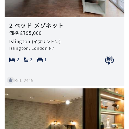
2 ベッド メゾネット
価格 £795,000
Islington
(イズリントン)
Islington, London N7
Bedrooms:
Bathrooms:
Reception rooms:
2
2
1
View 360 
Ref: 2415