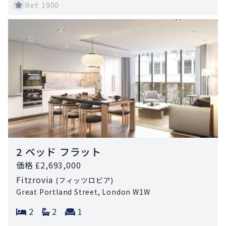
Ref: 1900
2 ベッド フラット
価格 £2,693,000
Fitzrovia
(フィッツロビア)
Great Portland Street, London W1W
Bedrooms:
Bathrooms:
Reception rooms:
2
2
1