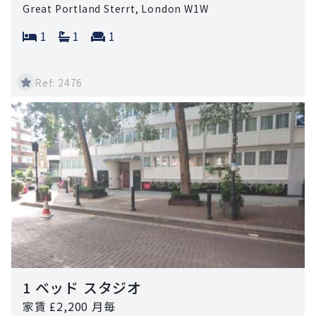
Great Portland Sterrt, London W1W
Bedrooms:
Bathrooms:
Reception rooms:
1
1
1
Ref: 2476
1 ベッド スタジオ
家賃 £2,200 月毎