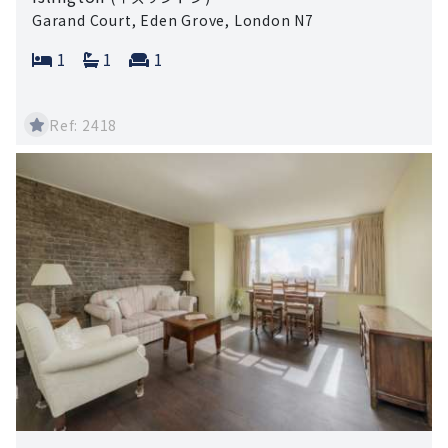
Garand Court, Eden Grove, London N7
Bedrooms:
Bathrooms:
Reception rooms:
1
1
1
Ref: 2418