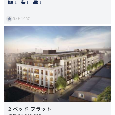
Bedrooms:
Bathrooms:
Reception rooms:
1
1
1
Ref: 1937
2 ベッド フラット