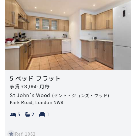
5 ベッド フラット
家賃 £8,060 月毎
St John`s Wood
(セント・ジョンズ・ウッド)
Park Road, London NW8
Bedrooms:
Bathrooms:
Reception rooms:
5
2
1
Ref: 1062